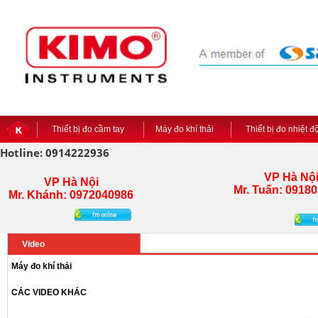
Thiết bị đo cầm tay
Máy đo khí thải
Thiết bị đo nhiệt 
Hotline: 0914222936
VP Hà Nộ
VP Hà Nội
Mr. Tuấn:
09180
Mr. Khánh: 0972040986
Video
Máy đo khí thải
CÁC VIDEO KHÁC