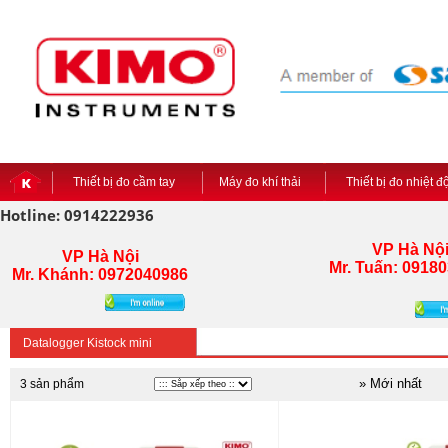
Thiết bị đo cầm tay
Máy đo khí thải
Thiết bị đo nhiệt 
Hotline: 0914222936
VP Hà Nộ
VP Hà Nội
Mr. Tuấn:
09180
Mr. Khánh: 0972040986
Datalogger Kistock mini
» Mới nhất
3 sản phẩm