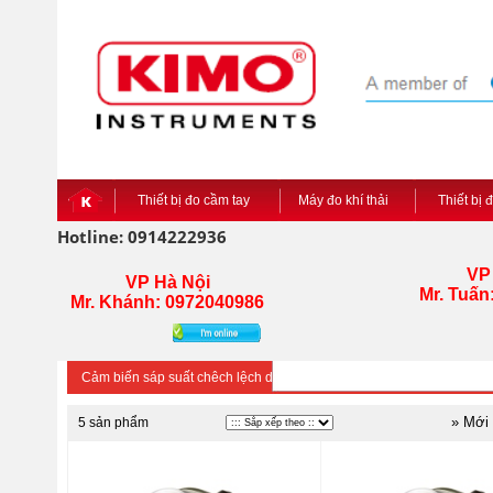
Thiết bị đo cầm tay
Máy đo khí thải
Thiết bị 
Hotline: 0914222936
VP
VP Hà Nội
Mr. Tuấn
Mr. Khánh: 0972040986
Cảm biến sáp suất chêch lệch dạng cơ
» Mới
5 sản phẩm