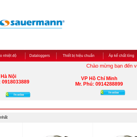
đo nhiệt độ
Dataloggers
Thiết bị hiệu chuẩn
Áp kế chất lỏng
Chào mừng bạn đến với 
 Hà Nội
VP Hồ Chí Minh
:
0918033889
Mr. Phú: 0914288899
 nhất