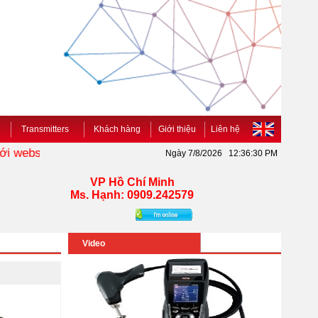
Transmitters
Khách hàng
Giới thiệu
Liên hệ
website KIMO VIETNAM
www.kimo.vn
chuyên cung cấp các 
Ngày 7/8/2026 12:36:30 PM
VP Hồ Chí Minh
Ms. Hạnh: 0909.242579
Video