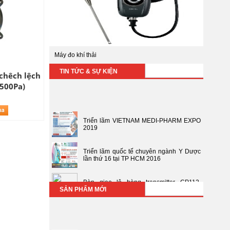
Máy đo khí thải
TIN TỨC & SỰ KIỆN
chêch lệch
-500Pa)
Triển lãm VIETNAM MEDI-PHARM EXPO
2019
Triển lãm quốc tế chuyên ngành Y Dược
lần thứ 16 tại TP HCM 2016
Bàn giao lô hàng transmitter CP112,
TH110, TM110
SẢN PHẨM MỚI
Bàn giao lô hàng thiết bị đo môi trường
(Sở y tế Bà Rịa - Vũng Tàu)