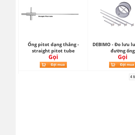
Ống pitot dạng thẳng -
DEBIMO - Đo lưu l
straight pitot tube
đường ống
Gọi
Gọi
4 t