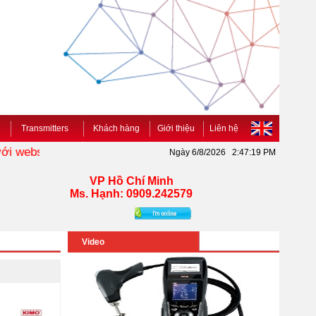
Transmitters
Khách hàng
Giới thiệu
Liên hệ
 website KIMO VIETNAM
www.kimo.vn
chuyên cung cấp các 
Ngày 6/8/2026 2:47:19 PM
VP Hồ Chí Minh
Ms. Hạnh: 0909.242579
Video