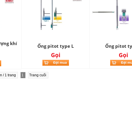
ượng khí
Ống pitot type L
Ống pitot t
Gọi
Gọi
in / 1 trang
1
Trang cuối