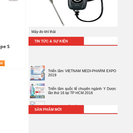
Máy đo khí thải
TIN TỨC & SỰ KIỆN
ype S
Triển lãm VIETNAM MEDI-PHARM EXPO
2019
Triển lãm quốc tế chuyên ngành Y Dược
lần thứ 16 tại TP HCM 2016
Bàn giao lô hàng transmitter CP112,
TH110, TM110
SẢN PHẨM MỚI
Bàn giao lô hàng thiết bị đo môi trường
(Sở y tế Bà Rịa - Vũng Tàu)