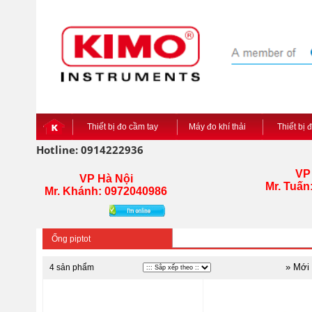
Thiết bị đo cầm tay
Máy đo khí thải
Thiết bị 
Hotline: 0914222936
VP
VP Hà Nội
Mr. Tuấn
Mr. Khánh: 0972040986
Ống piptot
» Mới
4 sản phẩm