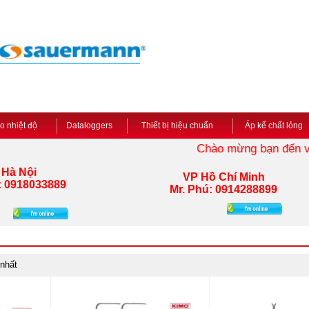
đo nhiệt độ
Dataloggers
Thiết bị hiệu chuẩn
Áp kế chất lỏng
Chào mừng bạn đến với
 Hà Nội
VP Hồ Chí Minh
:
0918033889
Mr. Phú: 0914288899
 nhất