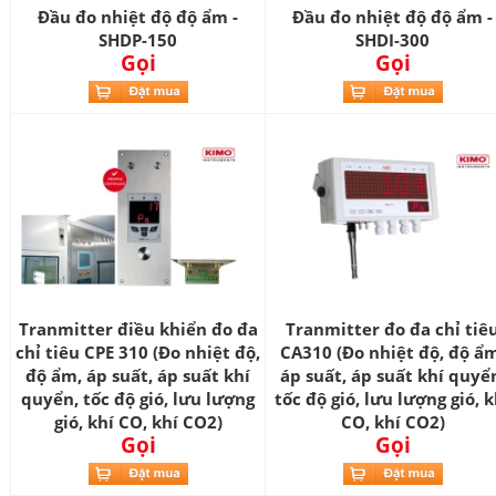
Đầu đo nhiệt độ độ ẩm -
Đầu đo nhiệt độ độ ẩm -
SHDP-150
SHDI-300
Gọi
Gọi
Tranmitter điều khiển đo đa
Tranmitter đo đa chỉ tiê
chỉ tiêu CPE 310 (Đo nhiệt độ,
CA310 (Đo nhiệt độ, độ ẩ
độ ẩm, áp suất, áp suất khí
áp suất, áp suất khí quyể
quyển, tốc độ gió, lưu lượng
tốc độ gió, lưu lượng gió, k
gió, khí CO, khí CO2)
CO, khí CO2)
Gọi
Gọi