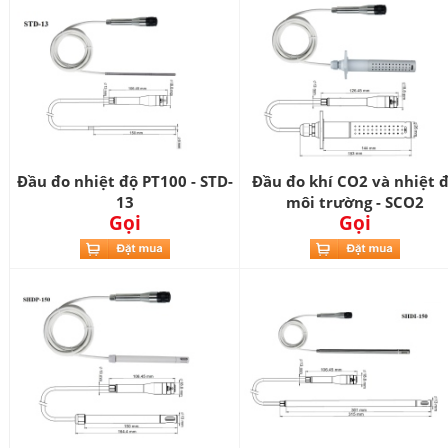
Đầu đo nhiệt độ PT100 - STD-
Đầu đo khí CO2 và nhiệt 
13
môi trường - SCO2
Gọi
Gọi