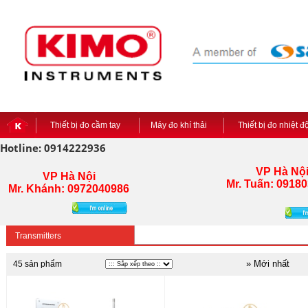
Thiết bị đo cầm tay
Máy đo khí thải
Thiết bị đo nhiệt 
Hotline: 0914222936
VP Hà Nộ
VP Hà Nội
Mr. Tuấn:
09180
Mr. Khánh: 0972040986
Transmitters
» Mới nhất
45 sản phẩm